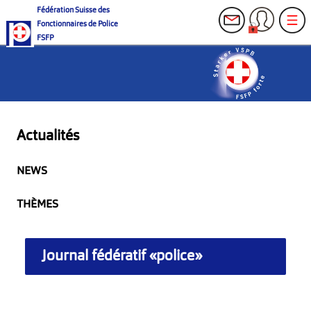
Fédération Suisse des
Fonctionnaires de Police
FSFP
Actualités
NEWS
THÈMES
Journal fédératif «police»