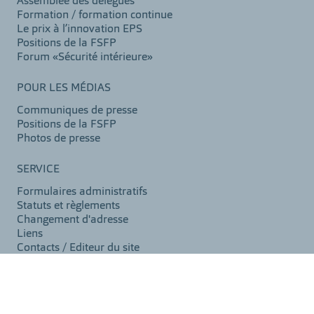
Assemblée des délégués
Formation / formation continue
Le prix à l’innovation EPS
Positions de la FSFP
Forum «Sécurité intérieure»
POUR LES MÉDIAS
Communiques de presse
Positions de la FSFP
Photos de presse
SERVICE
Formulaires administratifs
Statuts et règlements
Changement d'adresse
Liens
Contacts / Editeur du site
©2026 VSPB