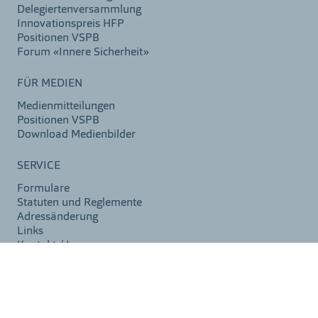
Delegiertenversammlung
Innovationspreis HFP
Positionen VSPB
Forum «Innere Sicherheit»
FÜR MEDIEN
Medienmitteilungen
Positionen VSPB
Download Medienbilder
SERVICE
Formulare
Statuten und Reglemente
Adressänderung
Links
Kontakt / Impressum
©2026 VSPB
Impressum