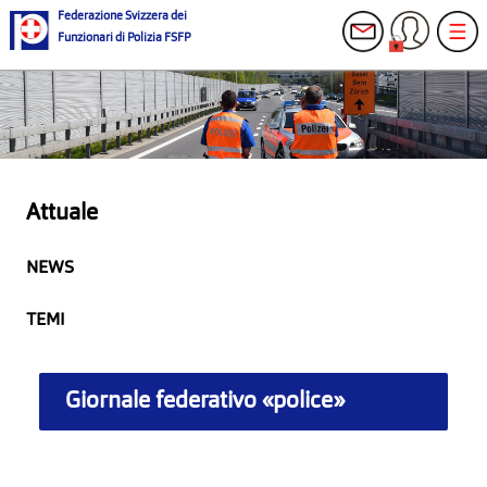
Federazione Svizzera dei
Funzionari di Polizia FSFP
Attuale
NEWS
TEMI
Giornale federativo «police»