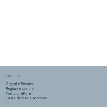
LA FSFP
Organi e Persone
Regioni e sezioni
Piano direttore
Cassa decessi e soccorso