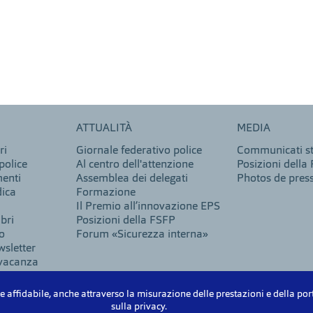
ATTUALITÀ
MEDIA
ri
Giornale federativo police
Communicati 
police
Al centro dell'attenzione
Posizioni della
menti
Assemblea dei delegati
Photos de pres
dica
Formazione
Il Premio all’innovazione EPS
bri
Posizioni della FSFP
go
Forum «Sicurezza interna»
wsletter
 vacanza
e
e affidabile, anche attraverso la misurazione delle prestazioni e della port
sulla privacy.