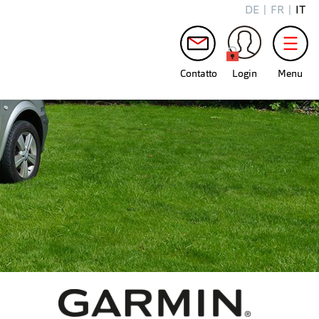
DE
|
FR
|
IT
Contatto
Login