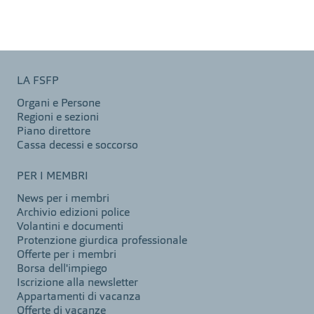
LA FSFP
Organi e Persone
Regioni e sezioni
Piano direttore
Cassa decessi e soccorso
PER I MEMBRI
News per i membri
Archivio edizioni police
Volantini e documenti
Protenzione giurdica professionale
Offerte per i membri
Borsa dell'impiego
Iscrizione alla newsletter
Appartamenti di vacanza
Offerte di vacanze