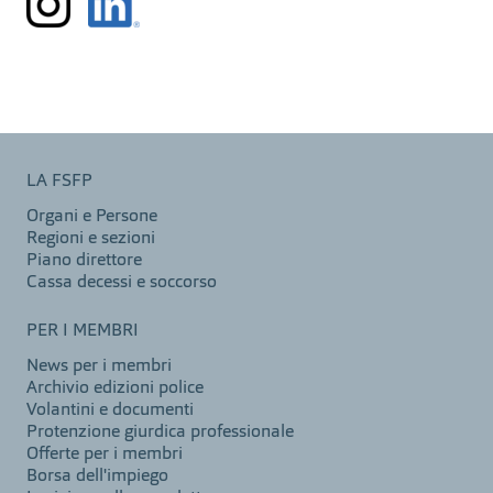
LA FSFP
Organi e Persone
Regioni e sezioni
Piano direttore
Cassa decessi e soccorso
PER I MEMBRI
News per i membri
Archivio edizioni police
Volantini e documenti
Protenzione giurdica professionale
Offerte per i membri
Borsa dell'impiego